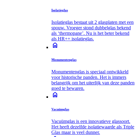
Isolatieglas
Isolatieglas bestaat uit 2 glasplaten met een
spouw. Vroeger stond dubbelglas bekend
als ‘thermopane’. Nu is het beter bekend
als HR++ isolatieglas.
home
Monumentenglas
Monumentenglas is speciaal ontwikkeld
voor historische panden. Het is immers
belangrijk om het uiterlijk van deze panden
goed te bewaren.
home
Vacuümglas
Vacuümglas is een innovatieve glassoort.
Het heeft dezelfde isolatiewaarde als Triple
Glas maar is veel dunner.