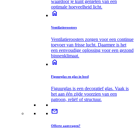
waardoor je kunt genieten van een
optimale hoeveelheid licht.
home
Ventilatieroosters
Ventilatieroosters zorgen voor een continue
toevoer van frisse lucht. Daarmee is het
een eenvoudige oplossing voor een gezond
binnenklimaat.
home
Figuurglas en glas in lood
Figuurglas is een decoratief glas. Vaak is
het aan één zijde voorzien van een
patroon, reliëf of structuur.
mail
Offerte aanvragen?