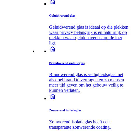
home
Geluidwerend glas
Geluidwerend glas is ideaal op die plekken
waar privacy belangrijk is en natuurlijk op
plekken waar geluidsoverlast op de loer
ligt.
home
Brandwerend isolatieglas
Brandwerend glas is veiligheidsglas met
als doel brand te vertragen en zo mensen
meer tijd geven om het gebouw veilig te
kunnen verlaten.
home
Zonwerend isolatieglas
Zonwerend isolatieglas heeft een
transparante zonwerende coating,