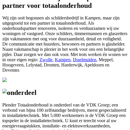
partner voor totaalonderhoud
Wij zijn ooit begonnen als schildersbedrijf in Kampen, maar zijn
uitgegroeid tot een partner in totaalonderhoud. Als
onderhoudspartner renoveren, isoleren en verduurzamen wij uw
woningen of vastgoed. Onze schilders, timmermannen en glaszetters
zijn vakmannen met oog voor duurzaamheid, detail en veiligheid.
De communicatie met huurders, bewoners en partners is glashelder.
Naast vakmanschap is plezier in het werk voor ons een belangrijke
pijler. Daar zorgen we dan ook voor. Met trots werken én wonen we
in onze eigen regio:
Zwolle
,
Kampen
,
IJsselmuiden
, Meppel,
Hoogeveen, Lelystad, Dronten, Harderwijk, Apeldoorn en
Deventer.
Plender Totaalonderhoud is onderdeel van de VDK Groep; een
verbond van bijna 100 zelfstandige bedrijven, meest gespecialiseerd
in installatietechniek. Met 5.000 werknemers is de VDK Groep een
topspeler in de installatietechniek. U kunt er terecht voor al uw
energievraagstukken, installatie- en elektrawerkzaamheden,