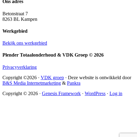
Ons adres
Betonstraat 7
8263 BL Kampen
Werkgebied
Bekijk ons werkgebied
Plender Totaalonderhoud & VDK Groep © 2026
Privacyverklaring
Copyright ©2026 ·
VDK groep
· Deze website is ontwikkeld door
B&S Media Internetmarketing
&
Pankra
Copyright © 2026 ·
Genesis Framework
·
WordPress
·
Log in